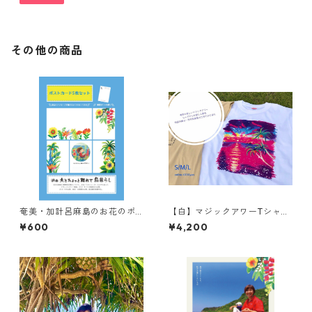
その他の商品
奄美・加計呂麻島のお花のポ
【白】マジックアワーTシャツ
ストカードセット 5枚入り
S・M・L【奄美お土産Tシャ
¥600
¥4,200
ツ】