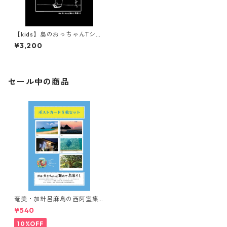
【kids】島のおっちゃんTシャ
ツ・黒 130サイズ【奄美おも
¥3,200
しろTシャツ】
セール中の商品
奄美・加計呂麻島の西阿室集
落ポストカードセット 5枚入り
¥540
10%OFF