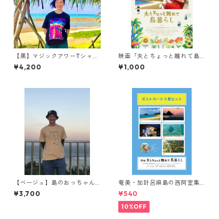
【黒】マジックアワーTシャツ
映画「夫とちょっと離れて島
S・M・L【奄美お土産Tシャ
暮らし」B2ポスター
¥4,200
¥1,000
ツ】
【ベージュ】島のおっちゃんT
奄美・加計呂麻島の西阿室集
シャツ S・M・ L【奄美おも
落ポストカードセット 5枚入り
¥3,700
¥540
しろTシャツ】
10%OFF