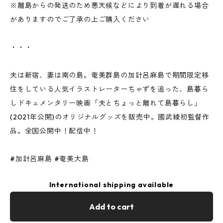
※離島からの発送のため悪天候などにより到着が遅れる場合
がありますのでご了承の上ご購入ください
・・・
夫は新宿、妻は南の島。奄美群島の加計呂麻島で期間限定移
住をしている人気イラストレーターちゃずを追った、島暮ら
しドキュメンタリー映画「夫とちょっと離れて島暮らし」
(2021年公開)のオリジナルグッズを販売中。國武綾初監督作
品。全国公開中！配信中！
#加計呂麻島 #奄美大島
International shipping available
Add to cart